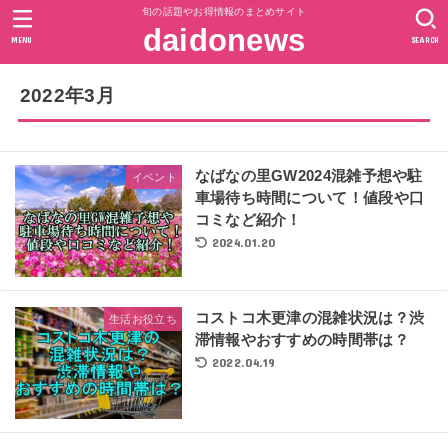
旬の話題やお得情報のまとめサイト
daidonews
MENU
SEARCH
2022年3月
なばなの里GW2024混雑予想や駐
イベント
車場待ち時間について！値段や口
コミなど紹介！
2024.01.20
コストコ木更津の混雑状況は？渋
生活お役立ち
滞情報やおすすめの時間帯は？
2022.04.19