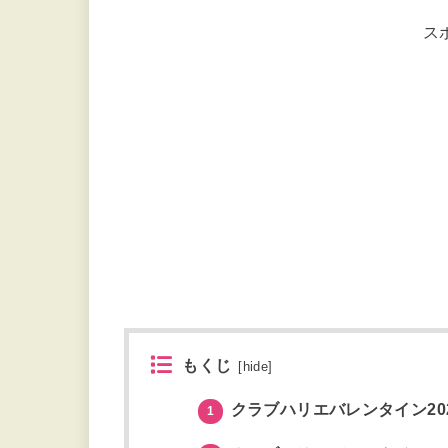
ス
もくじ
[
hide
]
クラブハリエバレンタイン20
1