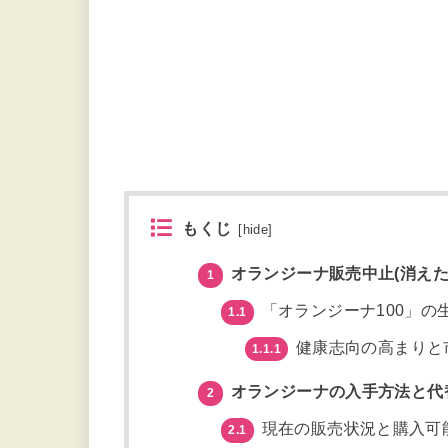
もくじ
[
hide
]
オランジーナ販売中止(消えた
1
「オランジーナ100」の
1.1
健康志向の高まりと
1.1.1
オランジーナの入手方法と代
2
現在の販売状況と購入可
2.1