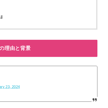
は
)の理由と背景
ary 23, 2024