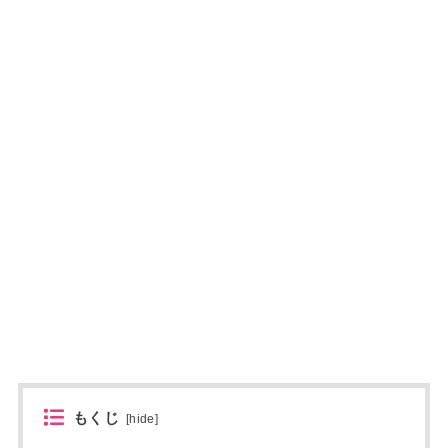
もくじ
[
hide
]