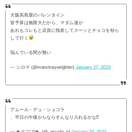
大阪高島屋のバレンタイン
皆予算は無限大だから、マダム達が
あれもコレもと店員に指差してスーッとチョコを枯ら
して行く
悩んでいる間が無い
— シロマ (@maromayueighter)
January 27, 2023
アムール・デュ・ショコラ
、平日の午後からならすんなり入れるかな⁉︎
— ❀.(*´▽`*)❀. (@_asuchi_n)
January 20, 2023