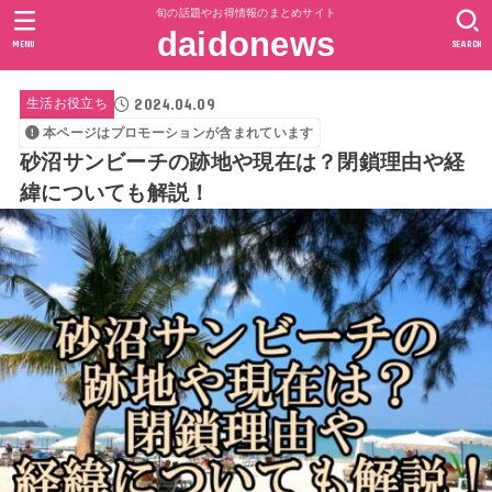
旬の話題やお得情報のまとめサイト
daidonews
MENU
SEARCH
2024.04.09
生活お役立ち
本ページはプロモーションが含まれています
砂沼サンビーチの跡地や現在は？閉鎖理由や経
緯についても解説！