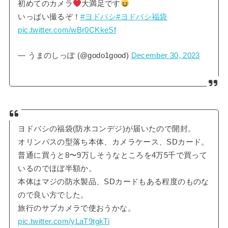
初めてのカメラ
大満足です
いっぱい撮るぞ！
#ヨドバシ
#ヨドバシ福袋
pic.twitter.com/wBr0CKkeSf
— うまのしっぽ (@godo1good)
December 30, 2023
ヨドバシの福袋(防水コンデジ)が届いたので開封。
オリンパスの型落ち本体、カメラケース、SDカード。
普通に買うと8〜9万しそうなところを4万5千で買って
いるのでほぼ半額か。
本体はマジの防水製品、SDカードもある程度のものな
ので良い方でした。
旅行のサブカメラで使おうかな。
pic.twitter.com/yLaT9tgkTi