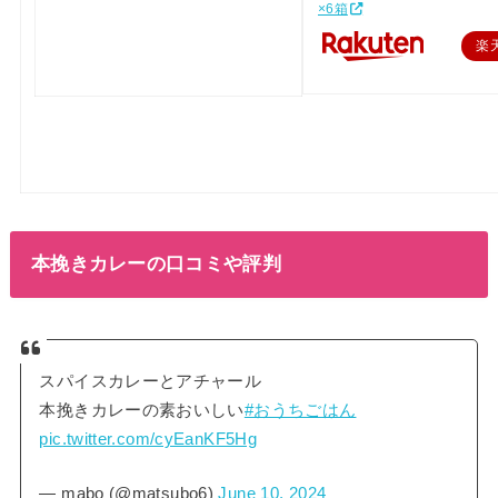
×6箱
楽
本挽きカレーの口コミや評判
スパイスカレーとアチャール
本挽きカレーの素おいしい
#おうちごはん
pic.twitter.com/cyEanKF5Hg
— mabo (@matsubo6)
June 10, 2024