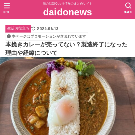
旬の話題やお得情報のまとめサイト
daidonews
MENU
SEARCH
2024.06.13
生活お役立ち
本ページはプロモーションが含まれています
本挽きカレーが売ってない？製造終了になった
理由や経緯について