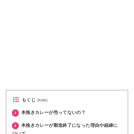
もくじ
[
hide
]
本挽きカレーが売ってないの？
1
本挽きカレーが製造終了になった理由や経緯に
2
ついて