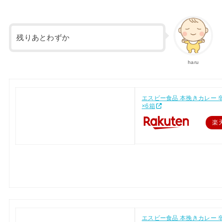
残りあとわずか
haru
エスビー食品 本挽きカレー 辛口
×6箱
楽
エスビー食品 本挽きカレー 辛口