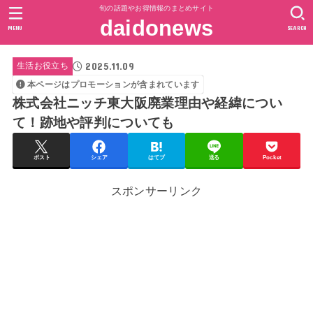
旬の話題やお得情報のまとめサイト
daidonews
MENU
SEARCH
2025.11.09
生活お役立ち
本ページはプロモーションが含まれています
株式会社ニッチ東大阪廃業理由や経緯につい
て！跡地や評判についても
ポスト
シェア
はてブ
送る
Pocket
スポンサーリンク