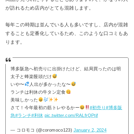
が訪れるため店内がとても混雑します。
毎年この時期は並んでいる人も多いですし、店内が混雑
することも定番化しているため、このような口コミもあ
ります。
博多阪急へ初売りに出掛けたけど、結局買ったのは明
太子と蜂楽饅頭だけ
いや〜
人出が多かったな〜
ランチは利休の牛タン定食
美味しかった
さて！今年最初の筋トレやるかー
#初売り
#博多阪
急
#ランチ
#利休
pic.twitter.com/RALfrQPtjf
— コロモコ (@coromoco123)
January 2, 2024