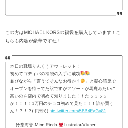
この方はMICHAEL KORSの福袋を購入しています！こ
ちらも内容が豪華ですね！
本日の戦場りんくうアウトレット！
初めてゴディバの福袋の入手に成功
並びながら「言うてそんなお得か？
」と疑心暗鬼で
オープンを待ってた訳ですがアソートが馬鹿みたいに
高いのを店内で初めて知りました！！たっっっっ
か！！！！1万円のチョコ初めて見た！！！誰が買う
ん！？！？(ド庶民)
pic.twitter.com/5BB4EyGa81
— 鈴堂海音-Mion Rindo-
illustrator/Vtuber