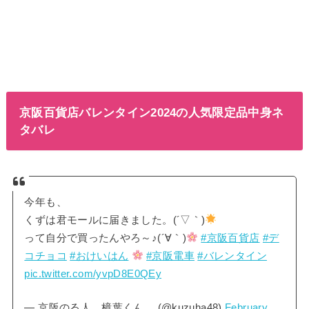
京阪百貨店バレンタイン2024の人気限定品中身ネ
タバレ
今年も、
くずは君モールに届きました。(´▽｀)
って自分で買ったんやろ～♪(´∀｀)
#京阪百貨店
#デ
コチョコ
#おけいはん
#京阪電車
#バレンタイン
pic.twitter.com/yvpD8E0QEy
— 京阪のる人、樟葉くん。 (@kuzuha48)
February