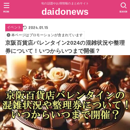
旬の話題やお得情報のまとめサイト
daidonews
MENU
SEARCH
2024.01.15
イベント
本ページはプロモーションが含まれています
京阪百貨店バレンタイン2024の混雑状況や整理
券について！いつからいつまで開催？