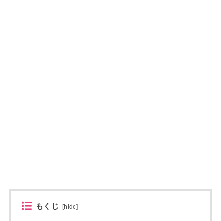
もくじ
[
hide
]