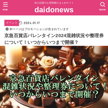
旬の話題やお得情報のまとめサイト
daidonews
MENU
SEARCH
2024.01.17
イベント
本ページはプロモーションが含まれています
京急百貨店バレンタイン2024混雑状況や整理券
について！いつからいつまで開催？